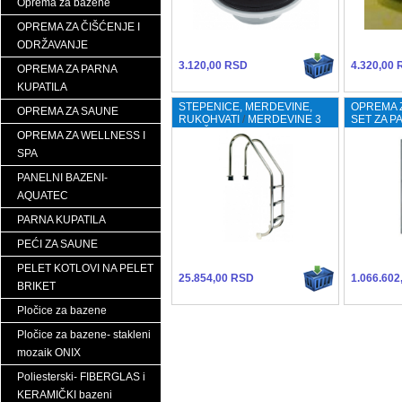
Oprema za bazene
OPREMA ZA ČIŠĆENJE I
ODRŽAVANJE
3.120,00 RSD
4.320,00
OPREMA ZA PARNA
KUPATILA
STEPENICE, MERDEVINE,
OPREMA Z
OPREMA ZA SAUNE
RUKOHVATI
/
MERDEVINE 3
SET ZA P
GAZIŠTA
30KW
OPREMA ZA WELLNESS I
SPA
PANELNI BAZENI-
AQUATEC
PARNA KUPATILA
PEĆI ZA SAUNE
PELET KOTLOVI NA PELET
25.854,00 RSD
1.066.602
BRIKET
Pločice za bazene
Pločice za bazene- stakleni
mozaik ONIX
Poliesterski- FIBERGLAS i
KERAMIČKI bazeni