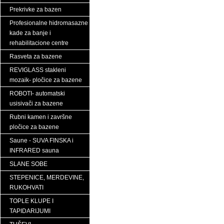
Prekrivke za bazen
Profesionalne hidromasazne
kade za banje i
rehabilitacione centre
Rasveta za bazene
REVIGLASS stakleni
mozaik- pločice za bazene
ROBOTI- automatski
usisivači za bazene
Rubni kamen i završne
pločice za bazene
Saune - SUVA FINSKA i
INFRARED sauna
SLANE SOBE
STEPENICE, MERDEVINE,
RUKOHVATI
TOPLE KLUPE I
TAPIDARIJUMI