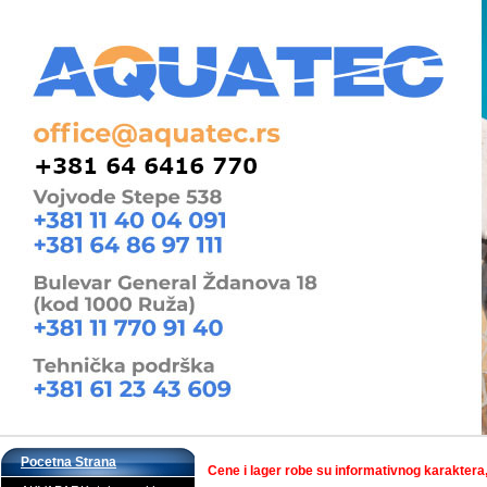
Pocetna Strana
Cene i lager robe su informativnog karaktera