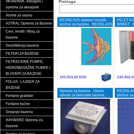
AKVAPARK- tobogani i
Pretraga
oprema za akvapark
Arome za saunu
REVIGLASS stakleni mozaik-
PELET KO
ASTRAL Oprema za Bazene
pločice za bazene
/
REVIGLASS
BRIKET
/
MURAL TROPICAL
STILMETA
Cevi, ventili i fiting za
bazene
Dezinfekcija bazena
FILTERI ZA BAZENE
FILTRACIONE PUMPE,
HIDROMASAŽNE PUMPE I
BLOVERI ZA BAZENE
105.954,00 RSD
248.400,
FOLIJA - LAJNER ZA
BAZENE
Oprema za bazene
/
Glavni
REVIGLASS
odvodi za betonske bazene,
pločice z
Fontane gradske
ABS kvadrat 75mm
LU-15 Ant
Fontane kućne
Grejanje bazena
HAYWARD Oprema za
bazene