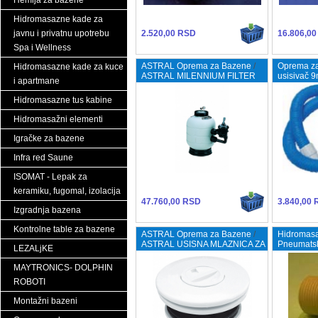
Hemija za bazene
Hidromasazne kade za
javnu i privatnu upotrebu
2.520,00 RSD
16.806,0
Spa i Wellness
ASTRAL Oprema za Bazene
/
Oprema z
Hidromasazne kade za kuce
ASTRAL MILENNIUM FILTER
usisivač 
i apartmane
BOCNI/ SIDE
Hidromasazne tus kabine
Hidromasažni elementi
Igračke za bazene
Infra red Saune
ISOMAT - Lepak za
keramiku, fugomal, izolacija
47.760,00 RSD
3.840,00
Izgradnja bazena
Kontrolne table za bazene
ASTRAL Oprema za Bazene
/
Hidromasa
ASTRAL USISNA MLAZNICA ZA
Pneumats
LEZALjKE
LAJNER BAZENE
Konekcija-
HROM
MAYTRONICS- DOLPHIN
ROBOTI
Montažni bazeni