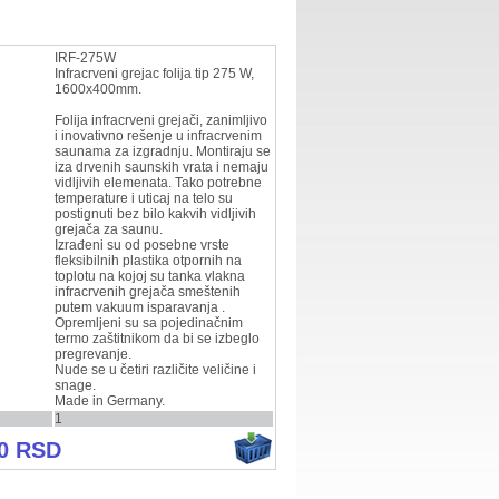
IRF-275W
Infracrveni grejac folija tip 275 W,
1600x400mm.
Folija infracrveni grejači, zanimljivo
i inovativno rešenje u infracrvenim
saunama za izgradnju. Montiraju se
iza drvenih saunskih vrata i nemaju
vidljivih elemenata. Tako potrebne
temperature i uticaj na telo su
postignuti bez bilo kakvih vidljivih
grejača za saunu.
Izrađeni su od posebne vrste
fleksibilnih plastika otpornih na
toplotu na kojoj su tanka vlakna
infracrvenih grejača smeštenih
putem vakuum isparavanja .
Opremljeni su sa pojedinačnim
termo zaštitnikom da bi se izbeglo
pregrevanje.
Nude se u četiri različite veličine i
snage.
Made in Germany.
1
00 RSD