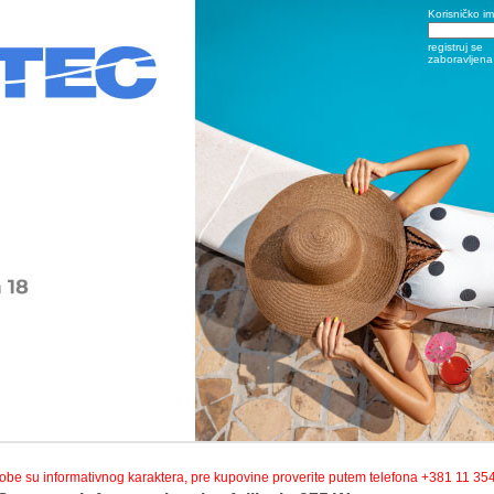
Korisničko i
registruj se
zaboravljena 
robe su informativnog karaktera, pre kupovine proverite putem telefona +381 11 35