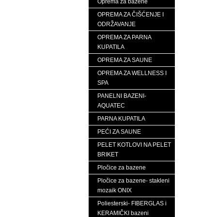
Oprema za bazene
OPREMA ZA ČIŠĆENJE I
ODRŽAVANJE
OPREMA ZA PARNA
KUPATILA
OPREMA ZA SAUNE
OPREMA ZA WELLNESS I
SPA
PANELNI BAZENI-
AQUATEC
PARNA KUPATILA
PEĆI ZA SAUNE
PELET KOTLOVI NA PELET
BRIKET
Pločice za bazene
Pločice za bazene- stakleni
mozaik ONIX
Poliesterski- FIBERGLAS i
KERAMIČKI bazeni