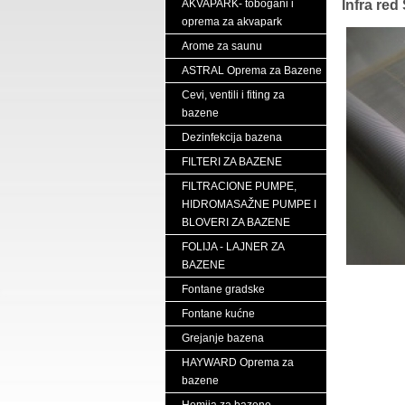
AKVAPARK- tobogani i
Infra red
oprema za akvapark
Arome za saunu
ASTRAL Oprema za Bazene
Cevi, ventili i fiting za
bazene
Dezinfekcija bazena
FILTERI ZA BAZENE
FILTRACIONE PUMPE,
HIDROMASAŽNE PUMPE I
BLOVERI ZA BAZENE
FOLIJA - LAJNER ZA
BAZENE
Fontane gradske
Fontane kućne
Grejanje bazena
HAYWARD Oprema za
bazene