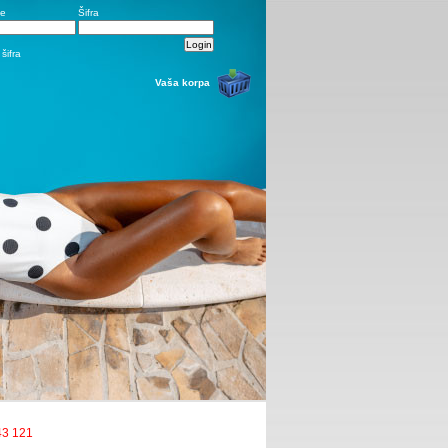
me
Šifra
šifra
Vaša korpa
43 121