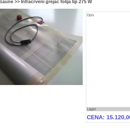
 Saune >> Infracrveni grejac folija tip 275 W
Opis
Lager
CENA: 15.120,