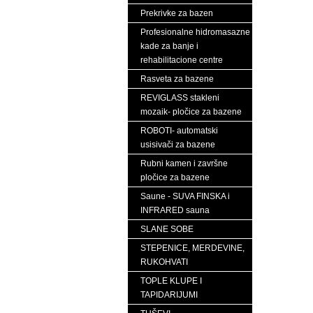
Prekrivke za bazen
Profesionalne hidromasazne
kade za banje i
rehabilitacione centre
Rasveta za bazene
REVIGLASS stakleni
mozaik- pločice za bazene
ROBOTI- automatski
usisivači za bazene
Rubni kamen i završne
pločice za bazene
Saune - SUVA FINSKA i
INFRARED sauna
SLANE SOBE
STEPENICE, MERDEVINE,
RUKOHVATI
TOPLE KLUPE I
TAPIDARIJUMI