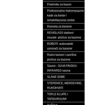
Prekrivke za bazen
Profesionalne hidromasazne
kade za banje i
rehabilitacione centre
Rasveta za bazene
REVIGLASS stakleni
mozaik- pločice za bazene
ROBOTI- automatski
usisivači za bazene
Rubni kamen i završne
pločice za bazene
Saune - SUVA FINSKA i
INFRARED sauna
SLANE SOBE
STEPENICE, MERDEVINE,
RUKOHVATI
TOPLE KLUPE I
TAPIDARIJUMI