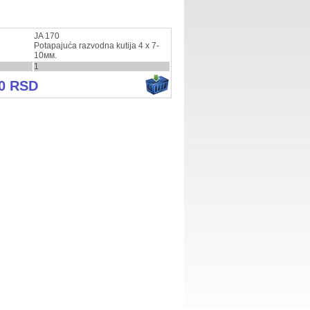
JA 170
Potapajuća razvodna kutija 4 х 7-
10мм.
1
00 RSD