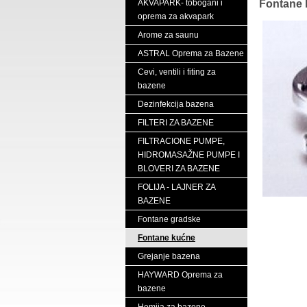
AKVAPARK- tobogani i
Fontane 
oprema za akvapark
Arome za saunu
ASTRAL Oprema za Bazene
Cevi, ventili i fiting za
bazene
Dezinfekcija bazena
FILTERI ZA BAZENE
FILTRACIONE PUMPE,
HIDROMASAŽNE PUMPE I
BLOVERI ZA BAZENE
FOLIJA - LAJNER ZA
BAZENE
Fontane gradske
Fontane kućne
Grejanje bazena
HAYWARD Oprema za
bazene