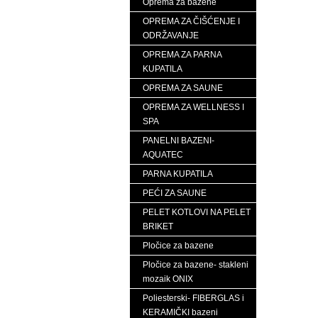
Oprema za bazene
OPREMA ZA ČIŠĆENJE I
ODRŽAVANJE
OPREMA ZA PARNA
KUPATILA
OPREMA ZA SAUNE
OPREMA ZA WELLNESS I
SPA
PANELNI BAZENI-
AQUATEC
PARNA KUPATILA
PEĆI ZA SAUNE
PELET KOTLOVI NA PELET
BRIKET
Pločice za bazene
Pločice za bazene- stakleni
mozaik ONIX
Poliesterski- FIBERGLAS i
KERAMIČKI bazeni