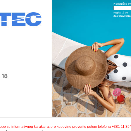
Korisničko i
registruj se
zaboravljena 
robe su informativnog karaktera, pre kupovine proverite putem telefona +381 11 35