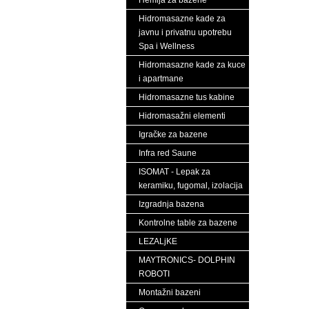
Hemija za bazene
Hidromasazne kade za
javnu i privatnu upotrebu
Spa i Wellness
Hidromasazne kade za kuce
i apartmane
Hidromasazne tus kabine
Hidromasažni elementi
Igračke za bazene
Infra red Saune
ISOMAT - Lepak za
keramiku, fugomal, izolacija
Izgradnja bazena
Kontrolne table za bazene
LEZALjKE
MAYTRONICS- DOLPHIN
ROBOTI
Montažni bazeni