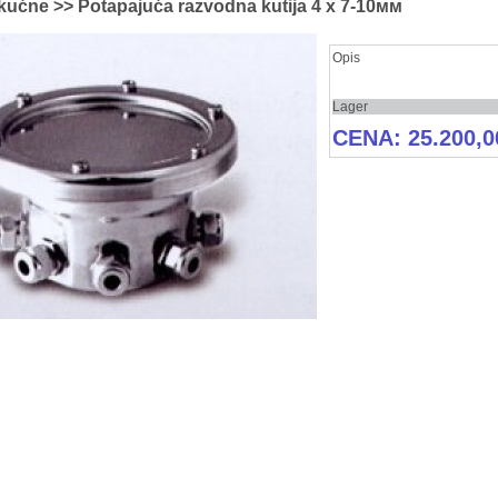
kućne >> Potapajuća razvodna kutija 4 х 7-10мм
Opis
Lager
CENA: 25.200,