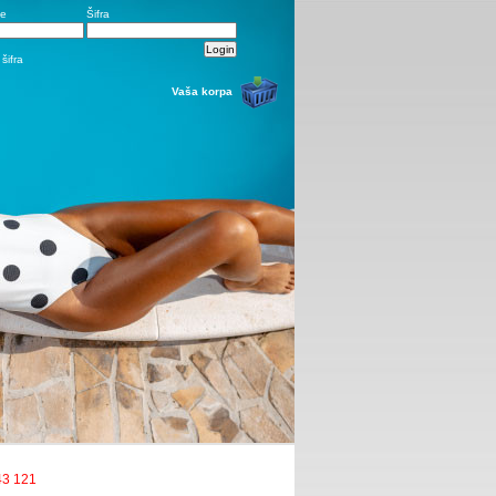
me
Šifra
šifra
Vaša korpa
43 121