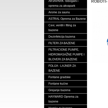
AKVAPARK- tobogani i
ROBOTI- 
oprema za akvapark
Arome za saunu
ASTRAL Oprema za Bazene
Cevi, ventili i fiting za
bazene
Dezinfekcija bazena
FILTERI ZA BAZENE
FILTRACIONE PUMPE,
HIDROMASAŽNE PUMPE I
BLOVERI ZA BAZENE
FOLIJA - LAJNER ZA
BAZENE
Fontane gradske
Fontane kućne
Grejanje bazena
HAYWARD Oprema za
bazene