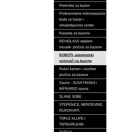
Prekrivke za bazen
Profesionalne hidromasazne
kade za banje i
rehabilitacione centre
Rasveta za bazene
REVIGLASS stakleni
mozaik- pločice za bazene
ROBOTI- automatski
usisivači za bazene
Rubni kamen i završne
pločice za bazene
Saune - SUVA FINSKA i
INFRARED sauna
SLANE SOBE
STEPENICE, MERDEVINE,
RUKOHVATI
TOPLE KLUPE I
TAPIDARIJUMI