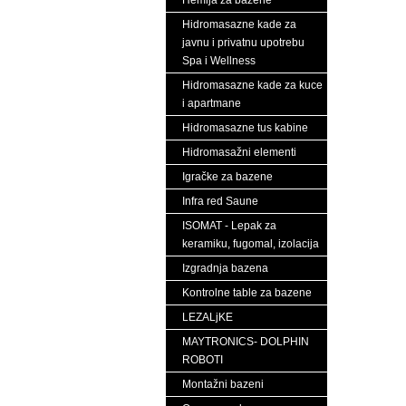
Hemija za bazene
Hidromasazne kade za
javnu i privatnu upotrebu
Spa i Wellness
Hidromasazne kade za kuce
i apartmane
Hidromasazne tus kabine
Hidromasažni elementi
Igračke za bazene
Infra red Saune
ISOMAT - Lepak za
keramiku, fugomal, izolacija
Izgradnja bazena
Kontrolne table za bazene
LEZALjKE
MAYTRONICS- DOLPHIN
ROBOTI
Montažni bazeni