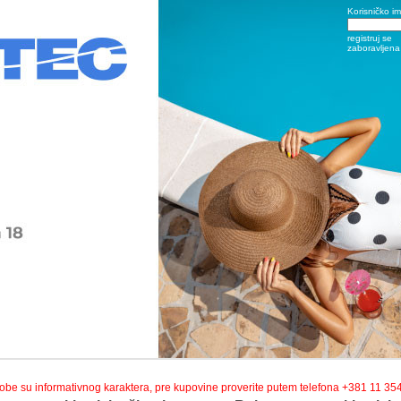
Korisničko i
registruj se
zaboravljena 
robe su informativnog karaktera, pre kupovine proverite putem telefona +381 11 35