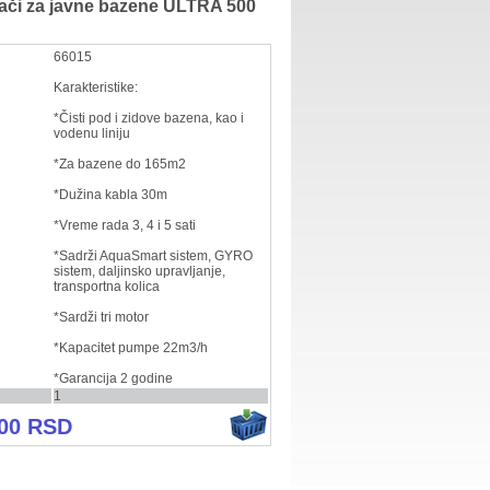
vači za javne bazene ULTRA 500
66015
Karakteristike:
*Čisti pod i zidove bazena, kao i
vodenu liniju
*Za bazene do 165m2
*Dužina kabla 30m
*Vreme rada 3, 4 i 5 sati
*Sadrži AquaSmart sistem, GYRO
sistem, daljinsko upravljanje,
transportna kolica
*Sardži tri motor
*Kapacitet pumpe 22m3/h
*Garancija 2 godine
1
,00 RSD