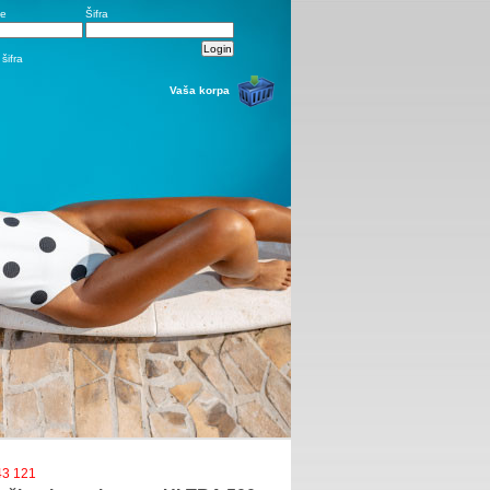
me
Šifra
šifra
Vaša korpa
43 121