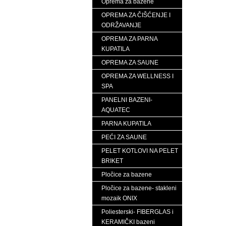
Oprema za bazene
OPREMA ZA ČIŠĆENJE I
ODRŽAVANJE
OPREMA ZA PARNA
KUPATILA
OPREMA ZA SAUNE
OPREMA ZA WELLNESS I
SPA
PANELNI BAZENI-
AQUATEC
PARNA KUPATILA
PEĆI ZA SAUNE
PELET KOTLOVI NA PELET
BRIKET
Pločice za bazene
Pločice za bazene- stakleni
mozaik ONIX
Poliesterski- FIBERGLAS i
KERAMIČKI bazeni